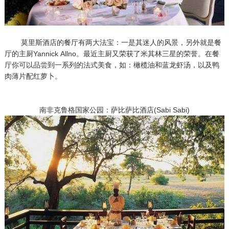
莫里斯酒店的餐厅有两大法宝：一是其迷人的风景，另外就是餐
厅的主厨Yannick Allno。最近主厨又荣获了米其林三星的荣誉。在餐
厅你可以品尝到一系列的法式美食，如：橄榄油和蓝龙虾汤，以及鸭
肉薄片配红萝卜。
南非克鲁格国家公园：萨比萨比酒店(Sabi Sabi)